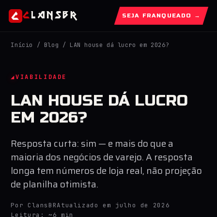
C
lansBR
SEJA FRANQUEADO →
Início
/
Blog
/ LAN house dá lucro em 2026?
VIABILIDADE
LAN HOUSE DÁ LUCRO
EM 2026?
Resposta curta: sim — e mais do que a
maioria dos negócios de varejo. A resposta
longa tem números de loja real, não projeção
de planilha otimista.
Por ClansBR
Atualizado em julho de 2026
Leitura: ~6 min